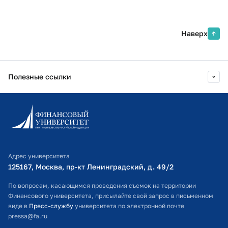
Наверх
Полезные ссылки
Информационно-образовательный портал
Личный кабинет поступающего
Библиотечно-информационный комплекс
Адрес университета
Оплата обучения
125167, Москва, пр-кт Ленинградский, д. 49/2​
Расписание занятий
По вопросам, касающимся проведения съемок на территории
Финансового университета, присылайте свой запрос в письменном
Студенческий офис
виде в
Пресс-службу
университета по электронной почте
pressa@fa.ru
Официальный адрес электронной почты