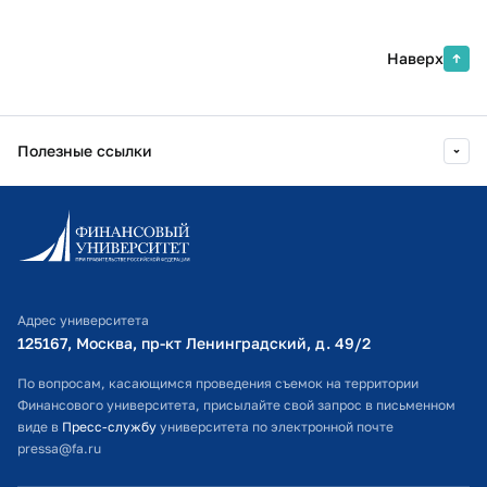
Наверх
Полезные ссылки
Информационно-образовательный портал
Личный кабинет поступающего
Библиотечно-информационный комплекс
Адрес университета
Оплата обучения
125167, Москва, пр-кт Ленинградский, д. 49/2​
Расписание занятий
По вопросам, касающимся проведения съемок на территории
Финансового университета, присылайте свой запрос в письменном
Студенческий офис
виде в
Пресс-службу
университета по электронной почте
pressa@fa.ru
Официальный адрес электронной почты