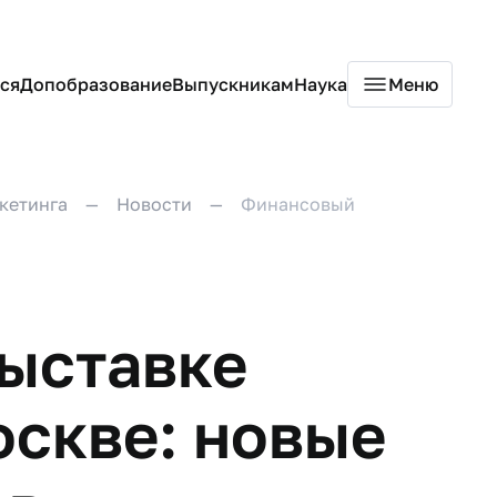
ся
Допобразование
Выпускникам
Наука
Меню
кетинга
Новости
Финансовый
выставке
оскве: новые