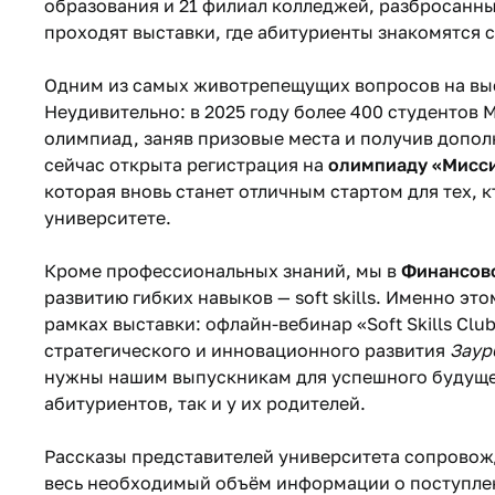
образования и 21 филиал колледжей, разбросанны
проходят выставки, где абитуриенты знакомятся
Одним из самых животрепещущих вопросов на выс
Неудивительно: в 2025 году более 400 студентов 
олимпиад, заняв призовые места и получив допо
сейчас открыта регистрация на
олимпиаду «Мисси
которая вновь станет отличным стартом для тех, к
университете.
Кроме профессиональных знаний, мы в
Финансово
развитию гибких навыков — soft skills. Именно э
рамках выставки: офлайн-вебинар «Soft Skills Cl
стратегического и инновационного развития
Заур
нужны нашим выпускникам для успешного будущег
абитуриентов, так и у их родителей.
Рассказы представителей университета сопрово
весь необходимый объём информации о поступлен