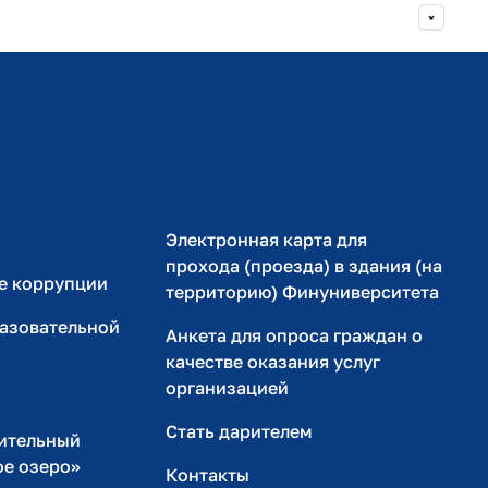
Министерство просвещения РФ
Министерство науки и высшего образования РФ
Электронная карта для
прохода (проезда) в здания (на
е коррупции
территорию) Финуниверситета
разовательной
Анкета для опроса граждан о
качестве оказания услуг
организацией
Стать дарителем
ительный
ое озеро»
Контакты