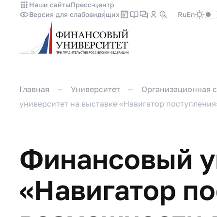
Наши сайты
Пресс-центр
Версия для слабовидящих
Ru
En
Главная
Университет
Организационная с
университет на выставке «Навигатор поступления
Финансовый у
«Навигатор по