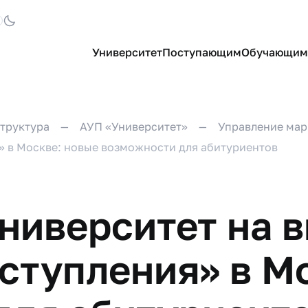
Университет
Поступающим
Обучающим
труктура
АУП «Университет»
Управление мар
» в Москве: новые возможности для абитуриентов
ниверситет на 
ступления» в М